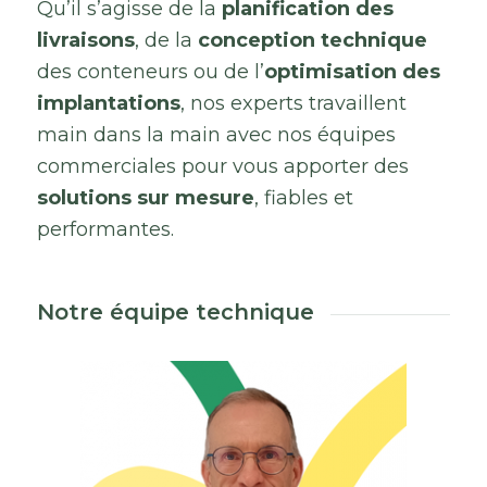
Qu’il
s’agisse
de
la
planification
des
livraisons
,
de
la
conception
technique
des
conteneurs
ou
de
l’
optimisation
des
implantations
,
nos
experts
travaillent
main
dans
la
main
avec
nos
équipes
commerciales
pour
vous
apporter
des
solutions
sur
mesure
,
fiables
et
performantes.
Notre équipe technique